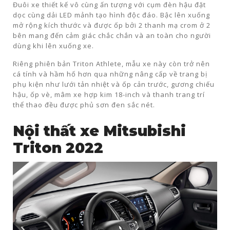
Đuôi xe thiết kế vô cùng ấn tượng với cụm đèn hậu đặt
dọc cùng dải LED mảnh tạo hình độc đáo. Bậc lên xuống
mở rộng kích thước và được ốp bởi 2 thanh mạ crom ở 2
bên mang đến cảm giác chắc chắn và an toàn cho người
dùng khi lên xuống xe.
Riêng phiên bản Triton Athlete, mẫu xe này còn trở nên
cá tính và hầm hố hơn qua những nâng cấp về trang bị
phụ kiện như lưới tản nhiệt và ốp cản trước, gương chiếu
hậu, ốp vè, mâm xe hợp kim 18-inch và thanh trang trí
thể thao đều được phủ sơn đen sắc nét.
Nội thất xe Mitsubishi
Triton 2022