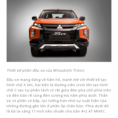
Thiết kế phần đầu xe của Mitsubishi Triton.
Đầu xe mang dáng vẻ hầm hố, mạnh mẽ với thiết kế tạo
hình chữ X lớn, hai bên là đường viền crom lớn tạo hình
chữ C tạo sự phân tách rõ rệt giữa đèn pha LED phía trên
và đèn báo rẽ cùng đèn sương mù nằm phía dưới. Thân
xe có phần cơ bắp, lực lưỡng hơn nhờ sự xuất hiện của
những đường gân lớn ở phần ốp chắn bùn. Phía dưới đó
là bộ la-zăng 17 inch tiêu chuẩn cho bản 4×2 AT MIVEC.