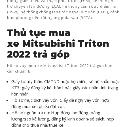
thống giảm thiểu va chạm phía trước (FCM), hệ thống hỗ
trợ chuyển làn đường (LCA), hệ thống cảnh báo điểm mù
(BSW), hệ thống chống tăng tốc ngoài ý muốn (UMS), cảnh
báo phương tiện cắt ngang phía sau (RCTA).
Thủ tục mua
xe
Mitsubishi Triton
2022 trả góp
Hồ sơ vay mua xe Mitsusbishi Triton 2022 trả góp bạn
cần chuẩn bị:
Giấy tờ tùy thân: CMTND hoặc hộ chiếu, sổ hộ khẩu hoặc
KT3, giấy đăng ký kết hôn hoặc giấy xác nhận tình trạng
hôn nhân.
Hồ sơ mục đích vay vốn: Giấy đề nghị vay vốn, hợp
đồng mua xe, phiếu đặt cọc…
Hồ sơ nguồn trả nợ: Hợp đồng lao động, bảng
lương/sao kê lương, đăng ký kinh doanh/sổ sách, hợp
đồng cho thuê nhà/thuê xe.