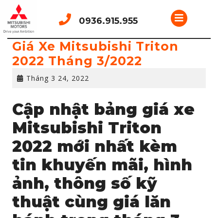
Skip
Open
to
0936.915.955
content
Button
Giá Xe Mitsubishi Triton
2022 Tháng 3/2022
Tháng
Tháng 3 24, 2022
3
24,
Cập nhật bảng giá xe
2022
Mitsubishi Triton
2022 mới nhất kèm
tin khuyến mãi, hình
ảnh, thông số kỹ
thuật cùng giá lăn