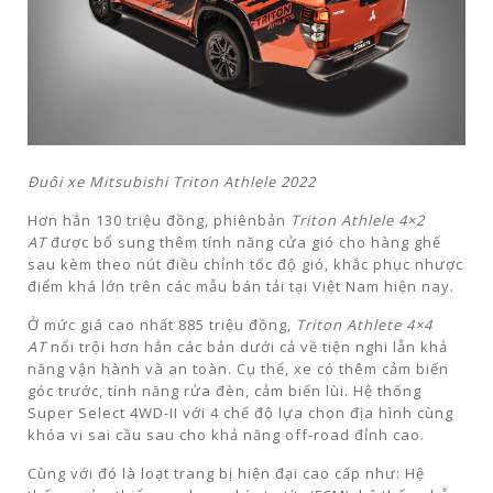
Đuôi xe Mitsubishi Triton Athlele 2022
Hơn hẳn 130 triệu đồng, phiênbản
Triton Athlele 4×2
AT
được bổ sung thêm tính năng cửa gió cho hàng ghế
sau kèm theo nút điều chỉnh tốc độ gió, khắc phục nhược
điểm khá lớn trên các mẫu bán tải tại Việt Nam hiện nay.
Ở mức giá cao nhất 885 triệu đồng,
Triton Athlete 4×4
AT
nổi trội hơn hẳn các bản dưới cả về tiện nghi lẫn khả
năng vận hành và an toàn. Cụ thể, xe có thêm cảm biến
góc trước, tính năng rửa đèn, cảm biến lùi. Hệ thống
Super Select 4WD-II với 4 chế độ lựa chọn địa hình cùng
khóa vi sai cầu sau cho khả năng off-road đỉnh cao.
Cùng với đó là loạt trang bị hiện đại cao cấp như: Hệ