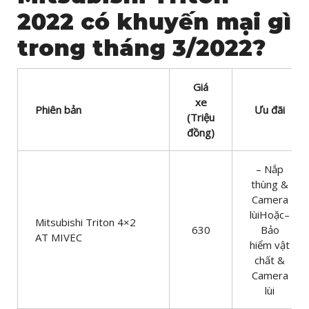
2022 có khuyến mại gì
trong tháng 3/2022?
Giá
xe
Phiên bản
Ưu đãi
(Triệu
đồng)
– Nắp
thùng &
Camera
lùiHoặc–
Mitsubishi Triton 4×2
630
Bảo
AT MIVEC
hiểm vật
chất &
Camera
lùi