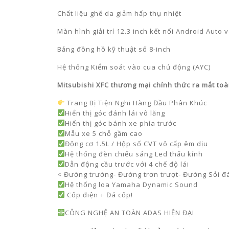
Chất liệu ghế da giảm hấp thụ nhiệt
Màn hình giải trí 12.3 inch kết nối Android Auto
Bảng đồng hồ kỹ thuật số 8-inch
Hệ thống Kiểm soát vào cua chủ động (AYC)
Mitsubishi XFC thương mại chính thức ra mắt toà
Trang Bị Tiện Nghi Hàng Đầu Phân Khúc
Hiển thị góc đánh lái vô lăng
Hiển thị góc bánh xe phía trước
Mẫu xe 5 chỗ gầm cao
Động cơ 1.5L / Hộp số CVT vô cấp êm dịu
Hệ thống đèn chiếu sáng Led thấu kính
Dẫn động cầu trước với 4 chế độ lái
< Đường trường- Đường trơn trượt- Đường Sỏi đ
Hệ thống loa Yamaha Dynamic Sound
Cốp điện + Đá cốp!
CÔNG NGHỆ AN TOÀN ADAS HIỆN ĐẠI