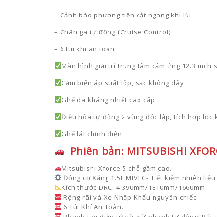
– Cảnh báo phương tiện cắt ngang khi lùi
– Chân ga tự động (Cruise Control)
– 6 túi khí an toàn
Màn hình giải trí trung tâm cảm ứng 12.3 inch 
Cảm biến áp suất lốp, sạc không dây
Ghế da kháng nhiệt cao cấp
Điều hòa tự động 2 vùng độc lập, tích hợp lọ
Ghế lái chỉnh điện
Phiên bản:
MITSUBISHI XFOR
Mitsubishi Xforce 5 chỗ gầm cao.
Động cơ Xăng 1.5L MIVEC- Tiết kiệm nhiên liệu
Kích thước DRC: 4.390mm/1810mm/1660mm
Rộng rãi và Xe Nhập Khẩu nguyên chiếc
6 Túi Khí An Toàn.
Phanh tay điện tử và giữ phanh tự động! Rất 