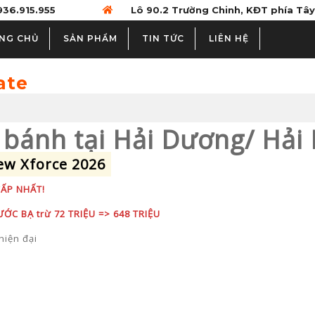
936.915.955
Lô 90.2 Trường Chinh, KĐT phía Tây
NG CHỦ
SẢN PHẨM
TIN TỨC
LIÊN HỆ
ate
ăn bánh tại Hải Dương/ Hải
ew Xforce 2026
CẤP NHẤT!
ỚC BẠ trừ 72 TRIỆU => 648 TRIỆU
hiện đại