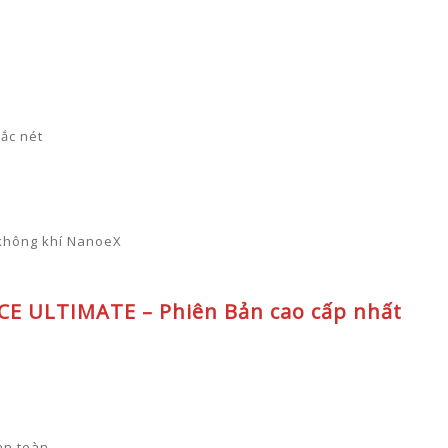
sắc nét
c không khí NanoeX
CE ULTIMATE – Phiên
Bản cao cấp nhất
an toàn.