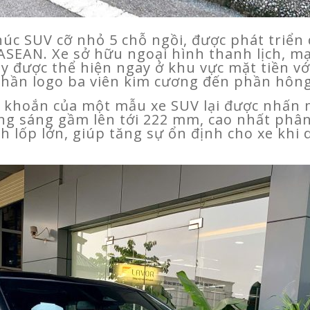
úc SUV cỡ nhỏ 5 chỗ ngồi, được phát triển
 ASEAN. Xe sở hữu ngoại hình thanh lịch, 
này được thể hiện ngay ở khu vực mặt tiền v
hần logo ba viên kim cương đến phần hông
e khoắn của một mẫu xe SUV lại được nhấn
ng sáng gầm lên tới 222 mm, cao nhất phân
h lốp lớn, giúp tăng sự ổn định cho xe kh