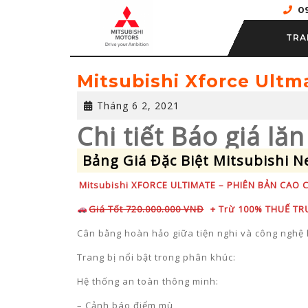
Skip
0
to
content
TRA
Mitsubishi Xforce Ultm
Tháng
Tháng 6 2, 2021
6
Chi tiết Báo giá l
2,
2021
Bảng Giá Đặc Biệt Mitsubishi N
Mitsubishi XFORCE ULTIMATE – PHIÊN BẢN CAO 
Giá Tốt 720.000.000 VNĐ
+ Trừ 100% THUẾ TRƯ
Cân bằng hoàn hảo giữa tiện nghi và công nghệ 
Trang bị nổi bật trong phân khúc:
Hệ thống an toàn thông minh:
– Cảnh báo điểm mù