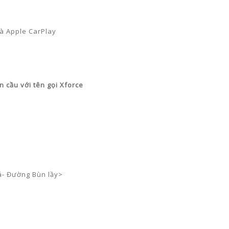
 và Apple CarPlay
n cầu với tên gọi Xforce
á- Đường Bùn lầy>