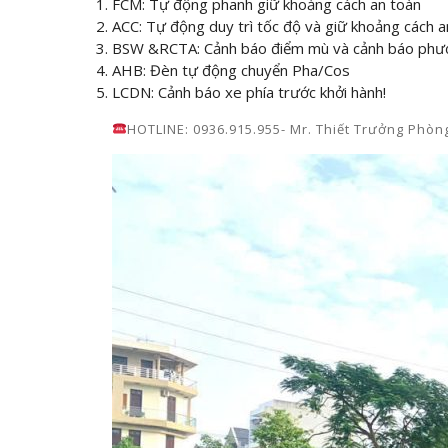
FCM: Tự động phanh giữ khoảng cách an toàn
ACC: Tự động duy trì tốc độ và giữ khoảng cách a
BSW &RCTA: Cảnh báo điểm mù và cảnh báo phươn
AHB: Đèn tự động chuyển Pha/Cos
LCDN: Cảnh báo xe phía trước khởi hành!
HOTLINE: 0936.915.955- Mr. Thiết Trưởng Phòn