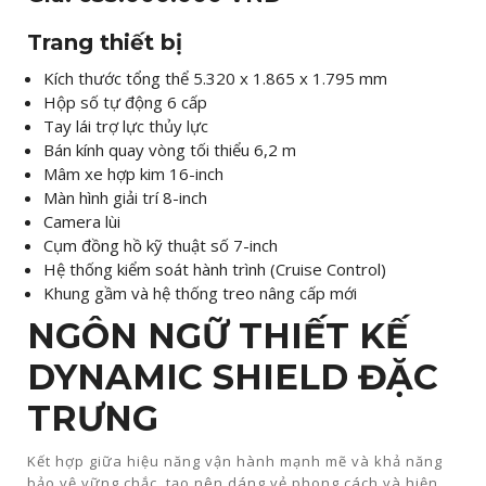
Trang thiết bị
Kích thước tổng thể 5.320 x 1.865 x 1.795 mm​
Hộp số tự động 6 cấp​
Tay lái trợ lực thủy lực​
Bán kính quay vòng tối thiểu 6,2 m​
Mâm xe hợp kim 16-inch​
Màn hình giải trí 8-inch
Camera lùi​
Cụm đồng hồ kỹ thuật số 7-inch​
Hệ thống kiểm soát hành trình (Cruise Control)​
Khung gầm và hệ thống treo nâng cấp mới​
NGÔN NGỮ THIẾT KẾ
DYNAMIC SHIELD ĐẶC
TRƯNG​
Kết hợp giữa hiệu năng vận hành mạnh mẽ và khả năng
bảo vệ vững chắc, tạo nên dáng vẻ phong cách và hiện