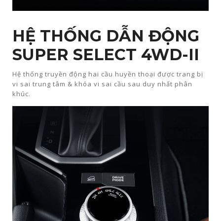
HỆ THỐNG DẪN ĐỘNG
SUPER SELECT 4WD-II​​
Hệ thống truyền động hai cầu huyền thoại được trang bị
vi sai trung tâm & khóa vi sai cầu sau duy nhất phân
khúc.​