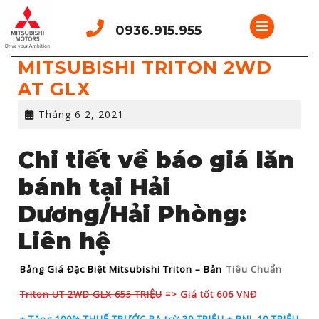
Skip
Open
to
0936.915.955
content
Button
MITSUBISHI TRITON 2WD
AT GLX
Tháng
Tháng 6 2, 2021
6
2,
​Chi tiết về báo giá lăn
2021
bánh tại Hải
Dương/Hải Phòng:
Liên hệ
Bảng Giá Đặc Biệt Mitsubishi Triton – Bản
Tiêu Chuẩn
Triton UT 2WD GLX 655 TRIỆU
=> Giá tốt 606 VNĐ