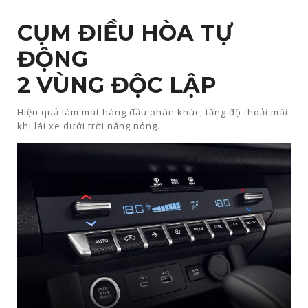
CỤM ĐIỀU HÒA TỰ
ĐỘNG
2 VÙNG ĐỘC LẬP​
Hiệu quả làm mát hàng đầu phân khúc, tăng độ thoải mái
khi lái xe dưới trời nắng nóng.​