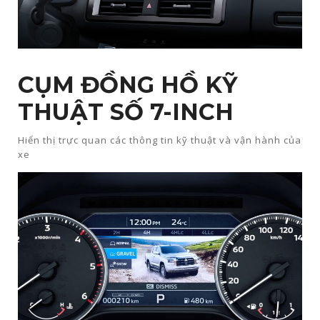
CỤM ĐỒNG HỒ KỸ
THUẬT SỐ 7-INCH​
Hiển thị trực quan các thông tin kỹ thuật và vận hành của
xe