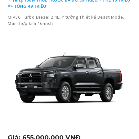
+ Tặng 100% THUẾ TRƯỚC BẠ trừ 39 TRIỆU
+ PNL 10 TRIỆU
=> TỔNG 49 TRIỆU
MIVEC Turbo Diesel 2.4L, Ý tưởng Thiết kế Beast Mode,
Mâm hợp kim 16-inch
Giá: 655.000.000 VNĐ