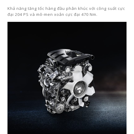
Khả năng tăng tốc hàng đầu phân khúc với công suất cực
đại 204 PS và mô-men xoắn cực đại 470 Nm.​