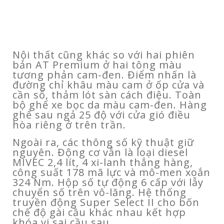
Nội thất cũng khác so với hai phiên
bản AT Premium ở hai tông màu
tương phản cam-đen. Điểm nhấn là
đường chỉ khâu màu cam ở ốp cửa và
cần số, thảm lót sàn cách điệu. Toàn
bộ ghế xe bọc da màu cam-đen. Hàng
ghế sau ngả 25 độ với cửa gió điều
hòa riêng ở trên trần.
Ngoài ra, các thông số kỹ thuật giữ
nguyên. Động cơ vẫn là loại diesel
MIVEC 2,4 lít, 4 xi-lanh thẳng hàng,
công suất 178 mã lực và mô-men xoắn
324 Nm. Hộp số tự động 6 cấp với lẫy
chuyển số trên vô-lăng. Hệ thống
truyền động Super Select II cho bốn
chế độ gài cầu khác nhau kết hợp
khóa vi sai cầu sau.