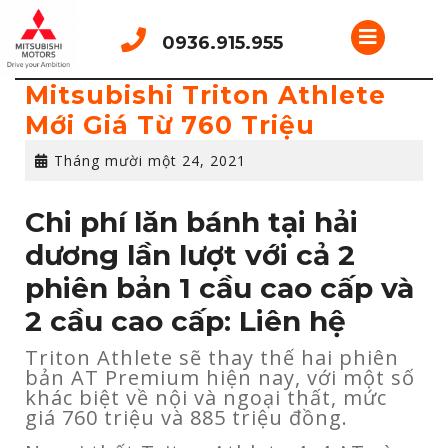
Skip
Open
to
0936.915.955
content
Button
Mitsubishi Triton Athlete
Mới Giá Từ 760 Triệu
Tháng
Tháng mười một 24, 2021
mười
một
Chi phí lăn bánh tại hải
24,
2021
dương lần lượt với cả 2
phiên bản 1 cầu cao cấp và
2 cầu cao cấp: Liên hệ
Triton Athlete sẽ thay thế hai phiên
bản AT Premium hiện nay, với một số
khác biệt về nội và ngoại thất, mức
giá 760 triệu và 885 triệu đồng.