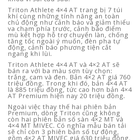
Triton Athlete 4×4 AT trang bị 7 túi
khí cùng những tính năng an toàn
chủ động như cảnh báo và giảm thiểu
va chạm phía trước, cảnh báo điểm
mù kết hợp hỗ trợ chuyển làn, chống
tăng tốc ngoài ý muốn, đèn pha tự
động, cảnh báo phương tiện cắt
ngang khi lùi.
Triton Athlete 4×4 AT và 4×2 AT sẽ
bán ra với ba màu sơn tùy chọn:
trắng, cam và đen. Bản 4×2 AT giá 760
triệu đồng. Trong khi đó, bản 4×4 AT
là 885 triệu đồng, tức cao hơn bản 4×4
AT Premium hiện nay 20 triệu đồng.
Ngoài việc thay thế hai phiên bản
Premium, dòng Triton cũng không
còn hai phiên bản số sàn 4×2 MT và
4×4 MT MIVEC. Có nghĩa mẫu bán tải
sẽ chỉ còn 3 phiên bản số tự động,
gồm 4×2 AT MIVEC giá 630 triệu đồng,