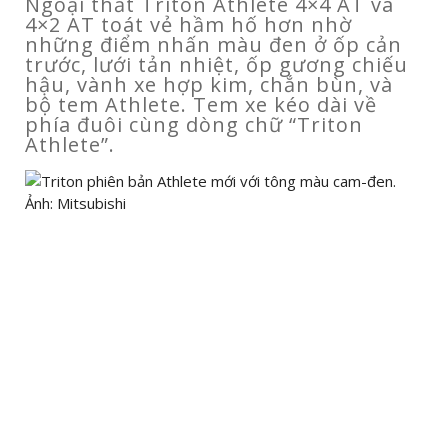
Ngoại thất Triton Athlete 4×4 AT và
4×2 AT toát vẻ hầm hố hơn nhờ
những điểm nhấn màu đen ở ốp cản
trước, lưới tản nhiệt, ốp gương chiếu
hậu, vành xe hợp kim, chắn bùn, và
bộ tem Athlete. Tem xe kéo dài về
phía đuôi cùng dòng chữ “Triton
Athlete”.
Triton phiên bản Athlete mới với tông màu cam-đen.
Ảnh:
Mitsubishi