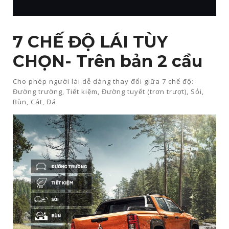
7 CHẾ ĐỘ LÁI TÙY
CHỌN​- Trên bản 2 cầu
Cho phép người lái dễ dàng thay đổi giữa 7 chế độ:
Đường trường, Tiết kiệm, Đường tuyết (trơn trượt), Sỏi,
Bùn, Cát, Đá.​