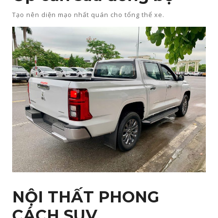
Tạo nên diện mạo nhất quán cho tổng thể xe.​​
NỘI THẤT PHONG
CÁCH SUV