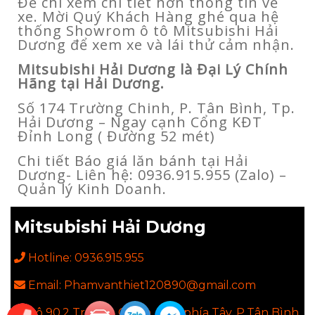
Để chi xem chi tiết hơn thông tin về
xe. Mời Quý Khách Hàng ghé qua hệ
thống Showrom ô tô Mitsubishi Hải
Dương để xem xe và lái thử cảm nhận.
Mitsubishi Hải Dương là Đại Lý Chính
Hãng tại Hải Dương.
Số 174 Trường Chinh, P. Tân Bình, Tp.
Hải Dương – Ngay cạnh Cổng KĐT
Đỉnh Long ( Đường 52 mét)
Chi tiết Báo giá lăn bánh tại Hải
Dương- Liên hệ: 0936.915.955 (Zalo) –
Quản lý Kinh Doanh.
Mitsubishi Hải Dương
Hotline: 0936.915.955
Email: Phamvanthiet120890@gmail.com
Lô 90.2 Trường Chinh, KĐT phía Tây, P.Tân Bình,