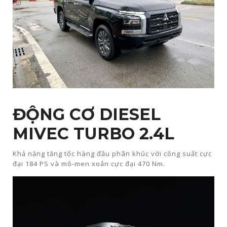
ĐỘNG CƠ DIESEL
MIVEC TURBO 2.4L​
Khả năng tăng tốc hàng đầu phân khúc với công suất cực
đại 184 PS và mô-men xoắn cực đại 470 Nm.​