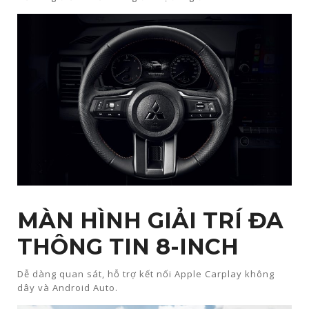
MÀN HÌNH GIẢI TRÍ ĐA
THÔNG TIN 8-INCH​
Dễ dàng quan sát, hỗ trợ kết nối Apple Carplay không
dây và Android Auto.​