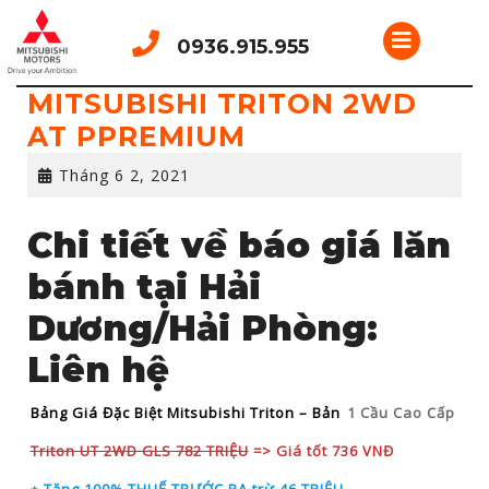
Skip
Open
to
0936.915.955
content
Button
MITSUBISHI TRITON 2WD
AT PPREMIUM
Tháng
Tháng 6 2, 2021
6
2,
Chi tiết về báo giá lăn
2021
bánh tại Hải
Dương/Hải Phòng:
Liên hệ
Bảng Giá Đặc Biệt Mitsubishi Triton – Bản
1 Cầu Cao Cấp
Triton UT 2WD GLS 782 TRIỆU
=> Giá tốt 736 VNĐ