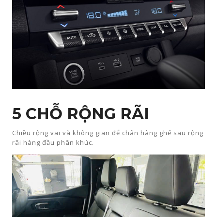
5 CHỖ RỘNG RÃI​
Chiều rộng vai và không gian để chân hàng ghế sau rộng
rãi hàng đầu phân khúc.​