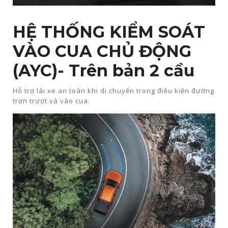
HỆ THỐNG KIỂM SOÁT
VÀO CUA CHỦ ĐỘNG
(AYC)- Trên bản 2 cầu
Hỗ trợ lái xe an toàn khi di chuyển trong điều kiện đường
trơn trượt và vào cua.