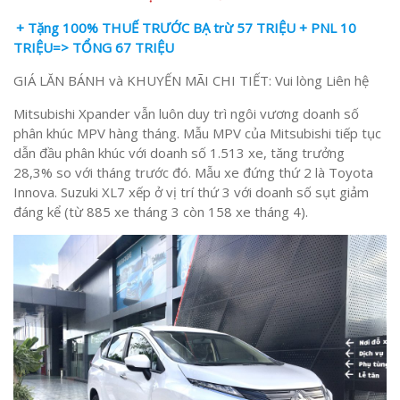
+ Tặng 100% THUẾ TRƯỚC BẠ trừ 57 TRIỆU
+ PNL 10
TRIỆU=> TỔNG 67 TRIỆU
GIÁ LĂN BÁNH và KHUYẾN MÃI CHI TIẾT: Vui lòng Liên hệ
Mitsubishi Xpander vẫn luôn duy trì ngôi vương doanh số
phân khúc MPV hàng tháng. Mẫu MPV của Mitsubishi tiếp tục
dẫn đầu phân khúc với doanh số 1.513 xe, tăng trưởng
28,3% so với tháng trước đó. Mẫu xe đứng thứ 2 là Toyota
Innova. Suzuki XL7 xếp ở vị trí thứ 3 với doanh số sụt giảm
đáng kể (từ 885 xe tháng 3 còn 158 xe tháng 4).