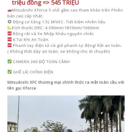
triệu đồng =>
545 TRIỆU
Mitsubishi Xforce 5 chỗ gầm cao tham khảo trên Phiên
bản cao cấp nhất:
Động cơ Xăng 1.5L MIVEC- Tiết kiệm nhiên liệu
Kích thước DRC: 4.390mm/1810mm/1660mm
Rộng rãi và Xe Nhập Khẩu nguyên chiếc
6 Túi Khí An Toàn.
Phanh tay điện tử và giữ phanh tự động! Rất an toàn.
( Không thắt dây an toàn, xe không cho di chuyển)
CAMERA 360 ĐỘ TOÀN CẢNH
GHẾ LÁI CHỈNH ĐIỆN
Mitsubishi XFC thương mại chính thức ra mắt toàn cầu với
tên gọi Xforce