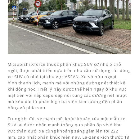
Mitsubishi Xforce thuộc phân khúc SUV cỡ nhỏ 5 chỗ
ngồi, được phát triển dựa trên nhu cầu sử dụng các dòng
xe SUV cỡ nhỏ tại khu vực ASEAN. Xe sở hữu ngoại
hình thanh lịch, mạnh mẽ với những đường nét thiết kế
khí động học. Triết lý này được thể hiện ngay ở khu vực
mặt tiền với nắp capo dập nổi cùng các đường nét mượt
mà kéo dài từ phần logo ba viên kim cương đến phần
hông và phía sau.
Trong khi đó, vẻ mạnh mẽ, khỏe khoắn của một mẫu xe
SUV lại được nhấn mạnh thông qua phần ốp vè ở khu
vực thân dưới xe cùng khoảng sáng gầm lên tới 222
mm, cao nhất phân khúc hiện nay. La-zăng kích thước 18