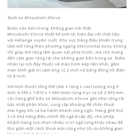
Đuôi xe Mitsubishi Xforce
Bước vào bên trong, không gian nội thất
Mitsubishi Xforce thiết kế tinh tế, hiện đại với chất liệu
vải mélange xuyên suốt. Khu vực bảng điều khiển trung
tâm mở rộng theo phương ngang (Horizontal Axis), không
chỉ giúp mở rộng tầm quan sát phía trước, mà còn mang
đến cảm giác rộng rãi cho không gian bên trong xe. Điểm
nhấn tại nơi đây thuộc về màn hình kép liền khối, gồm
màn hình giải trí cảm ứng 12,3 inch và bảng đồng hồ điện
tử 8 inch.
Với kích thước tổng thể (dài x rộng x cao) tương ứng ở
mức 4.390 x 1.810 x 1.660 (mm) cùng trục cơ sở 2.650 mm,
các hàng ghế trên xe Mitsubishi Xforce gần như rộng rãi
bậc nhất phân khúc, cung cấp khoảng để chân thoải
mái ngay khi cả ba hành khách cùng ngồi. Hàng ghế thứ
2 có khả năng điều chỉnh độ ngả 8 cấp độ, cho phép
khách hàng lựa chọn nhiều vị trí ngả lưng khác nhau để
thư giãn một cách thoải mái cũng như tối ưu không gian