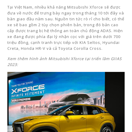
Tại Việt Nam, nhiều khả năng Mitsubishi Xforce sẽ được
đưa về nước để trưng bày ngay trong tháng 10 tới đây và
bàn giao đầu năm sau. Nguồn tin tức rò rỉ cho biết, có thể
xe sẽ bao gồm 2 tùy chọn phiên bản, trong đó bản cao
cấp được trang bị hệ thống an toàn chủ động ADAS. Hiện
xe đang được phía đại lý nhận cọc với giá trên dưới 700
triệu đồng, cạnh tranh trực tiếp với KIA Seltos, Hyundai
Creta, Honda HR-V và cả Toyota Corolla Cross.
Xem thêm hình ảnh Mitsubishi Xforce tại triển lãm GIIAS
2023: