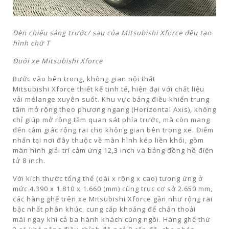
Đèn chiếu sáng trước/ sau của Mitsubishi Xforce đều tạo
hình chữ T
Đuôi xe Mitsubishi Xforce
Bước vào bên trong, không gian nội thất
Mitsubishi Xforce thiết kế tinh tế, hiện đại với chất liệu
vải mélange xuyên suốt. Khu vực bảng điều khiển trung
tâm mở rộng theo phương ngang (Horizontal Axis), không
chỉ giúp mở rộng tầm quan sát phía trước, mà còn mang
đến cảm giác rộng rãi cho không gian bên trong xe. Điểm
nhấn tại nơi đây thuộc về màn hình kép liền khối, gồm
màn hình giải trí cảm ứng 12,3 inch và bảng đồng hồ điện
tử 8 inch.
Với kích thước tổng thể (dài x rộng x cao) tương ứng ở
mức 4.390 x 1.810 x 1.660 (mm) cùng trục cơ sở 2.650 mm,
các hàng ghế trên xe Mitsubishi Xforce gần như rộng rãi
bậc nhất phân khúc, cung cấp khoảng để chân thoải
mái ngay khi cả ba hành khách cùng ngồi. Hàng ghế thứ