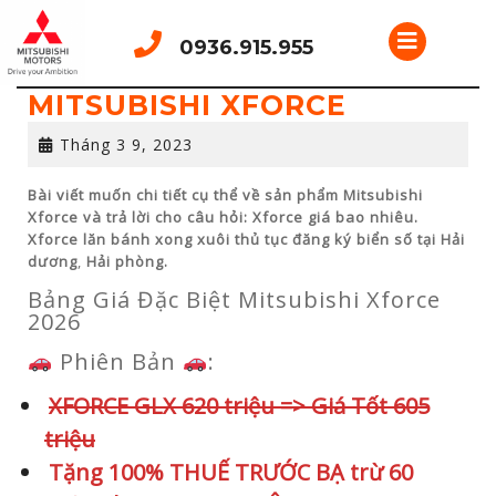
Skip
Open
to
0936.915.955
content
Button
MITSUBISHI XFORCE
Tháng
Tháng 3 9, 2023
3
9,
Bài viết muốn chi tiết cụ thể về sản phẩm Mitsubishi
2023
Xforce và trả lời cho câu hỏi: Xforce giá bao nhiêu.
Xforce lăn bánh xong xuôi thủ tục đăng ký biển số tại Hải
dương
,
Hải phòng.
Bảng Giá Đặc Biệt Mitsubishi Xforce
2026
Phiên Bản
:
XFORCE GLX 620 triệu => Giá Tốt 605
triệu
Tặng 100% THUẾ TRƯỚC BẠ trừ 60