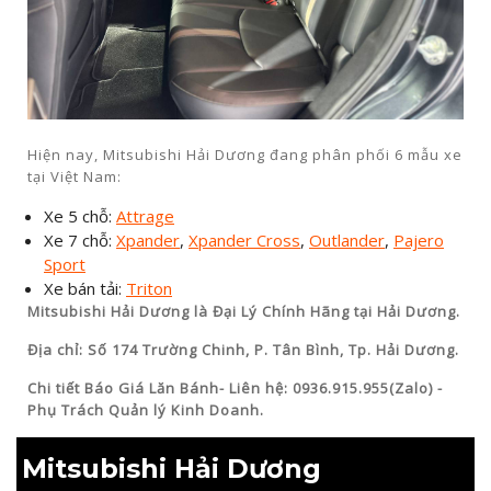
Hiện nay, Mitsubishi Hải Dương đang phân phối 6 mẫu xe
tại Việt Nam:
Xe 5 chỗ:
Attrage
Xe 7 chỗ:
Xpander
,
Xpander Cross
,
Outlander
,
Pajero
Sport
Xe bán tải:
T
riton
Mitsubishi Hải Dương là Đại Lý Chính Hãng tại Hải Dương.
Địa chỉ: Số 174 Trường Chinh, P. Tân Bình, Tp. Hải Dương.
Chi tiết Báo Giá Lăn Bánh- Liên hệ: 0936.915.955(Zalo) -
Phụ Trách Quản lý Kinh Doanh.
Mitsubishi Hải Dương