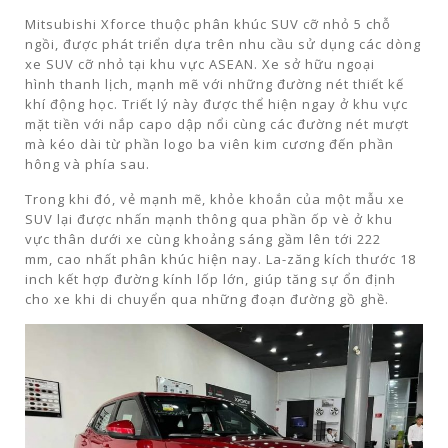
Mitsubishi Xforce thuộc phân khúc SUV cỡ nhỏ 5 chỗ
ngồi, được phát triển dựa trên nhu cầu sử dụng các dòng
xe SUV cỡ nhỏ tại khu vực ASEAN. Xe sở hữu ngoại
hình thanh lịch, mạnh mẽ với những đường nét thiết kế
khí động học. Triết lý này được thể hiện ngay ở khu vực
mặt tiền với nắp capo dập nổi cùng các đường nét mượt
mà kéo dài từ phần logo ba viên kim cương đến phần
hông và phía sau.
Trong khi đó, vẻ mạnh mẽ, khỏe khoắn của một mẫu xe
SUV lại được nhấn mạnh thông qua phần ốp vè ở khu
vực thân dưới xe cùng khoảng sáng gầm lên tới 222
mm, cao nhất phân khúc hiện nay. La-zăng kích thước 18
inch kết hợp đường kính lốp lớn, giúp tăng sự ổn định
cho xe khi di chuyển qua những đoạn đường gồ ghề.