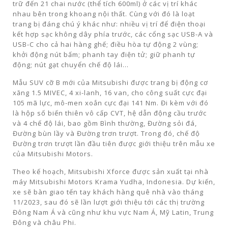
trữ đến 21 chai nước (thể tích 600ml) ở các vị trí khác
nhau bên trong khoang nội thất. Cùng với đó là loạt
trang bị đáng chú ý khác như: nhiều vị trí để điện thoại
kết hợp sạc không dây phía trước, các cổng sạc USB-A và
USB-C cho cả hai hàng ghế; điều hòa tự động 2 vùng;
khởi động nút bấm; phanh tay điện tử; giữ phanh tự
động; nút gạt chuyển chế độ lái…
Mẫu SUV cỡ B mới của Mitsubishi được trang bị động cơ
xăng 1.5 MIVEC, 4 xi-lanh, 16 van, cho công suất cực đại
105 mã lực, mô-men xoắn cực đại 141 Nm. Đi kèm với đó
là hộp số biến thiên vô cấp CVT, hệ dẫn động cầu trước
và 4 chế độ lái, bao gồm Bình thường, Đường sỏi đá,
Đường bùn lầy và Đường trơn trượt. Trong đó, chế độ
Đường trơn trượt lần đầu tiên được giới thiệu trên mẫu xe
của Mitsubishi Motors.
Theo kế hoạch, Mitsubishi Xforce được sản xuất tại nhà
máy Mitsubishi Motors Krama Yudha, Indonesia. Dự kiến,
xe sẽ bàn giao tến tay khách hàng quê nhà vào tháng
11/2023, sau đó sẽ lần lượt giới thiệu tới các thị trường
Đông Nam Á và cũng như khu vực Nam Á, Mỹ Latin, Trung
Đông và châu Phi.