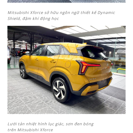
Mitsubishi Xforce sở hữu ngôn ngữ thiết kế Dynamic
Shield
, đậm khí động học
Lưới tản nhiệt hình lục giác, sơn đen bóng
trên Mitsubishi Xforce