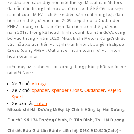
xe đầu tiên cách đây hơn một thế kỷ, Mitsubishi Motors
đã dẫn đầu trong lĩnh vực xe điện, có thể kể đến sự kiện
ra mắt của i-MiEV – chiếc xe điện sản xuất hàng loạt đầu
tiên trên thế giới vào năm 2009, tiếp theo là Outlander
PHEV – dòng xe lai sạc điện đầu tiên trên thế giới vào
năm 2013. Trong kế hoạch kinh doanh ba năm được công
bố vào tháng 7 năm 2020, Mitsubishi Motors đã giới thiệu
các mẫu xe tiên tiến và cạnh tranh hơn, bao gồm Eclipse
Cross (dòng PHEV), Outlander hoàn toàn mới và Triton
hoàn toàn mới.
Hiện nay, Mitsubishi Hải Dương đang phân phối 6 mẫu xe
tại Việt Nam:
Xe 5 chỗ:
Attrage
Xe 7 chỗ:
Xpander
,
Xpander Cross
,
Outlander
,
Pajero
Sport
Xe bán tải:
T
riton
Mitsubishi Hải Dương là Đại Lý Chính Hãng tại Hải Dương.
Địa chỉ: Số 174 Trường Chinh, P. Tân Bình, Tp. Hải Dương.
Chi tiết Báo Giá Lăn Bánh- Liên hệ: 0936.915.955(Zalo) -