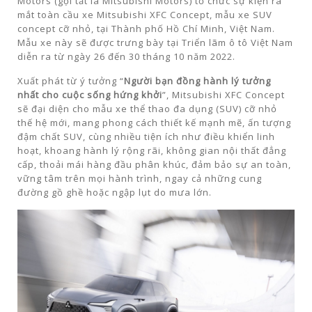
Motors (gọi tắt là Mitsubishi Motors) tổ chức sự kiện ra
mắt toàn cầu xe Mitsubishi XFC Concept, mẫu xe SUV
concept cỡ nhỏ, tại Thành phố Hồ Chí Minh, Việt Nam.
Mẫu xe này sẽ được trưng bày tại Triển lãm ô tô Việt Nam
diễn ra từ ngày 26 đến 30 tháng 10 năm 2022.
Xuất phát từ ý tưởng “
Người bạn đồng hành lý tưởng
nhất cho cuộc sống hứng khởi
”, Mitsubishi XFC Concept
sẽ đại diện cho mẫu xe thể thao đa dụng (SUV) cỡ nhỏ
thế hệ mới, mang phong cách thiết kế mạnh mẽ, ấn tượng
đậm chất SUV, cùng nhiều tiện ích như điều khiển linh
hoạt, khoang hành lý rộng rãi, không gian nội thất đẳng
cấp, thoải mái hàng đầu phân khúc, đảm bảo sự an toàn,
vững tâm trên mọi hành trình, ngay cả những cung
đường gồ ghề hoặc ngập lụt do mưa lớn.