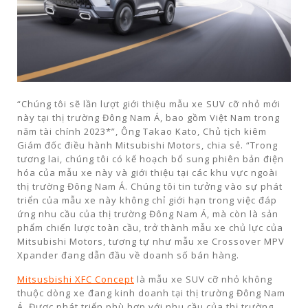
“Chúng tôi sẽ lần lượt giới thiệu mẫu xe SUV cỡ nhỏ mới
này tại thị trường Đông Nam Á, bao gồm Việt Nam trong
năm tài chính 2023*”, Ông Takao Kato, Chủ tịch kiêm
Giám đốc điều hành Mitsubishi Motors, chia sẻ. “Trong
tương lai, chúng tôi có kế hoạch bổ sung phiên bản điện
hóa của mẫu xe này và giới thiệu tại các khu vực ngoài
thị trường Đông Nam Á. Chúng tôi tin tưởng vào sự phát
triển của mẫu xe này không chỉ giới hạn trong việc đáp
ứng nhu cầu của thị trường Đông Nam Á, mà còn là sản
phẩm chiến lược toàn cầu, trở thành mẫu xe chủ lực của
Mitsubishi Motors, tương tự như mẫu xe Crossover MPV
Xpander đang dẫn đầu về doanh số bán hàng.
Mitsusbishi XFC Concept
là mẫu xe SUV cỡ nhỏ không
thuộc dòng xe đang kinh doanh tại thị trường Đông Nam
Á. Được phát triển phù hợp với nhu cầu của thị trường