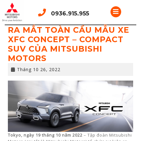
Skip
Open
to
0936.915.955
content
Button
RA MẮT TOÀN CẦU MẪU XE
XFC CONCEPT – COMPACT
SUV CỦA MITSUBISHI
MOTORS
Tháng
Tháng 10 26, 2022
10
26,
2022
Tokyo, ngày 19 tháng 10 năm 2022
– Tập đoàn Mitsubishi