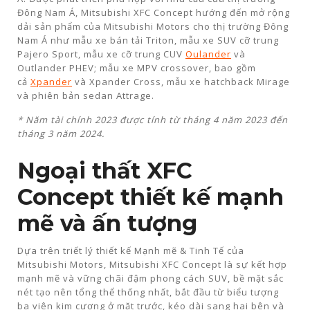
Đông Nam Á, Mitsubishi XFC Concept hướng đến mở rộng
dải sản phẩm của Mitsubishi Motors cho thị trường Đông
Nam Á như mẫu xe bán tải Triton, mẫu xe SUV cỡ trung
Pajero Sport, mẫu xe cỡ trung CUV
Oulander
và
Outlander PHEV; mẫu xe MPV crossover, bao gồm
cả
Xpander
và Xpander Cross, mẫu xe hatchback Mirage
và phiên bản sedan Attrage.
* Năm tài chính 2023 được tính từ tháng 4 năm 2023 đến
tháng 3 năm 2024.
Ngoại thất XFC
Concept thiết kế mạnh
mẽ và ấn tượng
Dựa trên triết lý thiết kế Mạnh mẽ & Tinh Tế của
Mitsubishi Motors, Mitsubishi XFC Concept là sự kết hợp
mạnh mẽ và vững chãi đậm phong cách SUV, bề mặt sắc
nét tạo nên tổng thể thống nhất, bắt đầu từ biểu tượng
ba viên kim cương ở mặt trước, kéo dài sang hai bên và